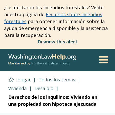
Skip
¿Le afectaron los incendios forestales? Visite
to
nuestra página de
Recursos sobre incendios
main
forestales
para obtener información sobre la
content
ayuda de emergencia disponible y la asistencia
para la recuperación.
Dismiss this alert
Maintained by
Northwest Justice Project
Men
Hogar
|
Todos los temas
|
Vivienda
|
Desalojo
|
Derechos de los inquilinos: Viviendo en
una propiedad con hipoteca ejecutada