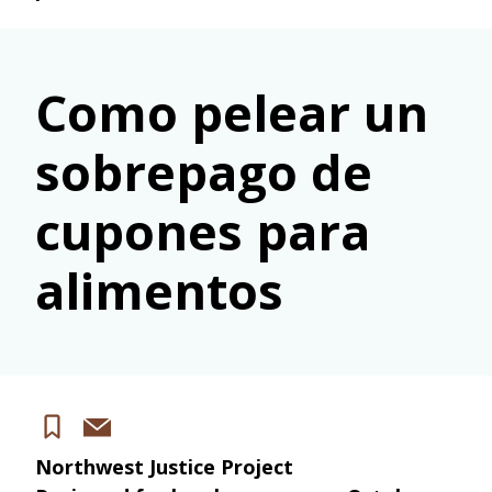
Como pelear un
sobrepago de
cupones para
alimentos
Share
Save
via
Northwest Justice Project
email