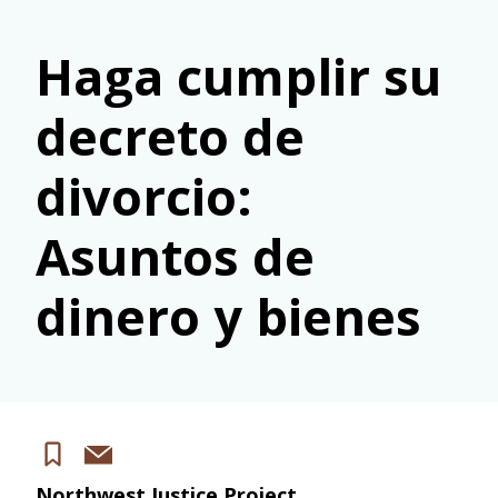
Haga cumplir su
decreto de
divorcio:
Asuntos de
dinero y bienes
Share
Save
via
Northwest Justice Project