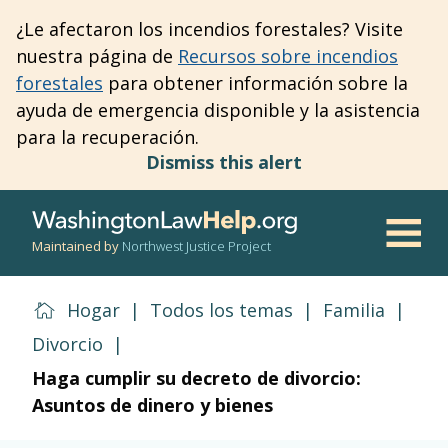
Skip
¿Le afectaron los incendios forestales? Visite
to
nuestra página de
Recursos sobre incendios
main
forestales
para obtener información sobre la
content
ayuda de emergencia disponible y la asistencia
para la recuperación.
Dismiss this alert
Maintained by
Northwest Justice Project
Men
Hogar
|
Todos los temas
|
Familia
|
Divorcio
|
Haga cumplir su decreto de divorcio:
Asuntos de dinero y bienes